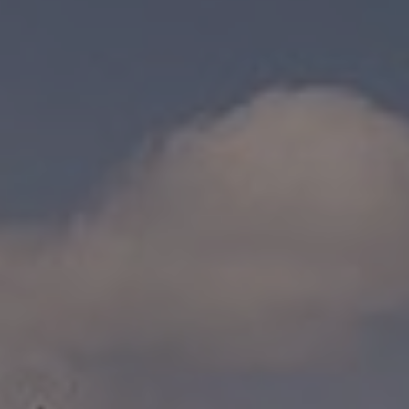
Accueil
L’auberge
Cartes & menu
Suggestions du moment
Groupe